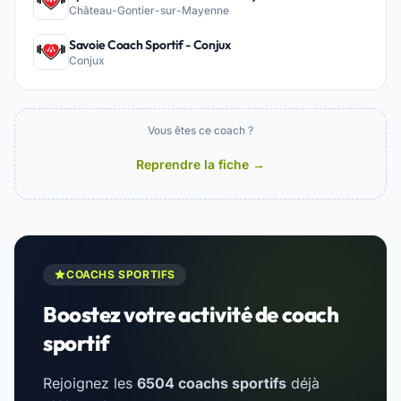
Château-Gontier-sur-Mayenne
Savoie Coach Sportif - Conjux
Conjux
Vous êtes ce coach ?
Reprendre la fiche →
COACHS SPORTIFS
Boostez votre activité de coach
sportif
Rejoignez les
6504 coachs sportifs
déjà