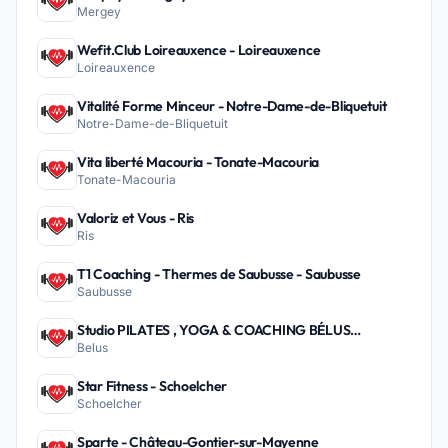
Mergey
Wefit.Club Loireauxence - Loireauxence
Loireauxence
Vitalité Forme Minceur - Notre-Dame-de-Bliquetuit
Notre-Dame-de-Bliquetuit
Vita liberté Macouria - Tonate-Macouria
Tonate-Macouria
Valoriz et Vous - Ris
Ris
T1 Coaching - Thermes de Saubusse - Saubusse
Saubusse
Studio PILATES , YOGA & COACHING BÉLUS
Belus
PEYREHORADE - Belus
Star Fitness - Schoelcher
Schoelcher
Sparte - Château-Gontier-sur-Mayenne