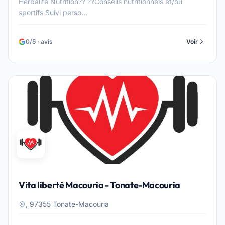
Herbalife Nutrition?? ??Conseils nutritionnels et/ou
sportifs Suivi perso...
0/5 · avis
Voir
Vita liberté Macouria - Tonate-Macouria
, 97355 Tonate-Macouria