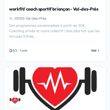
workfit/ coach sportif briançon - Val-des-Prés
, 05100 Val-des-Prés
Des programmes personnalisés à partir de 30€,
Coaching privée et cours collectif ! Sois plus fort que tes
excuses Entrep...
5/5 · 1 avis
Voir