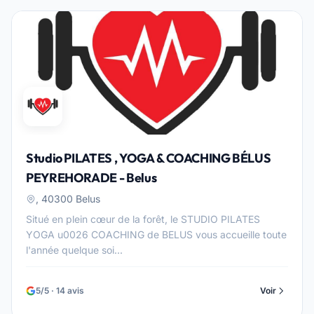
Studio PILATES , YOGA & COACHING BÉLUS
PEYREHORADE - Belus
, 40300 Belus
Situé en plein cœur de la forêt, le STUDIO PILATES
YOGA u0026 COACHING de BELUS vous accueille toute
l'année quelque soi...
5/5 · 14 avis
Voir