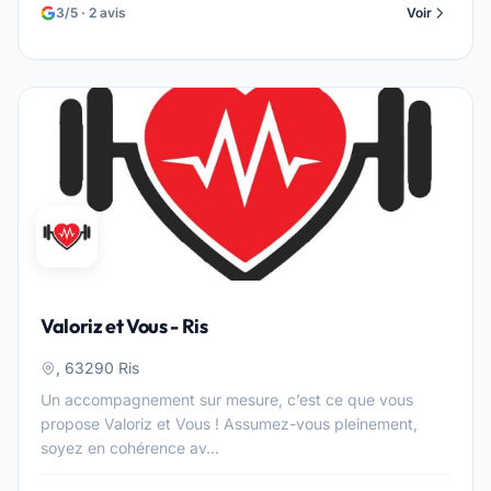
3/5 · 2 avis
Voir
Valoriz et Vous - Ris
, 63290 Ris
Un accompagnement sur mesure, c’est ce que vous
propose Valoriz et Vous ! Assumez-vous pleinement,
soyez en cohérence av...