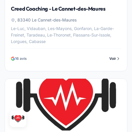
Creed Coaching - Le Cannet-des-Maures
, 83340 Le Cannet-des-Maures
Le-Luc, Vidauban, Les-Mayons, Gonfaron, La-Garde-
Freinet, Taradeau, Le-Thoronet, Flassans-Sur-Issole,
Lorgues, Cabasse
16 avis
Voir