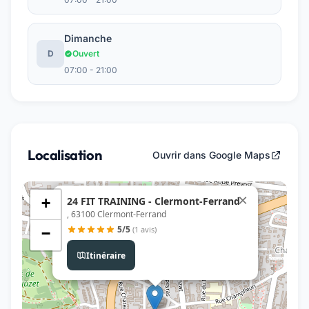
Dimanche
D
Ouvert
07:00 - 21:00
Localisation
Ouvrir dans Google Maps
×
24 FIT TRAINING - Clermont-Ferrand
+
, 63100 Clermont-Ferrand
5/5
(1 avis)
−
Itinéraire