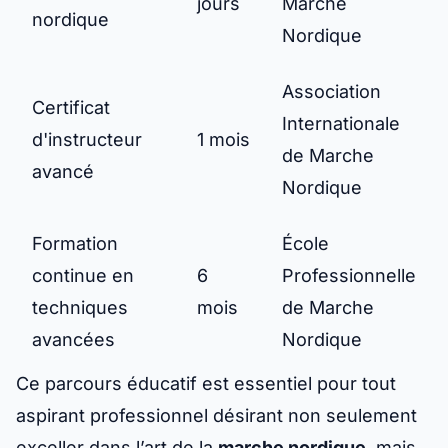
jours
Marche
nordique
Nordique
Association
Certificat
Internationale
d'instructeur
1 mois
de Marche
avancé
Nordique
Formation
École
continue en
6
Professionnelle
techniques
mois
de Marche
avancées
Nordique
Ce parcours éducatif est essentiel pour tout
aspirant professionnel désirant non seulement
exceller dans l’art de la
marche nordique
, mais