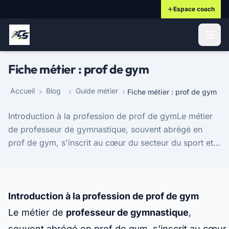
Espace coach
ontenu principal
Fiche métier : prof de gym
Accueil
Blog
Guide métier
Fiche métier : prof de gym
Introduction à la profession de prof de gymLe métier
de professeur de gymnastique, souvent abrégé en
prof de gym, s'inscrit au cœur du secteur du sport et
du bien-être. Ces professionnels dédiés instr...
Introduction à la profession de prof de gym
Le métier de
professeur de gymnastique
,
souvent abrégé en prof de gym, s'inscrit au cœur