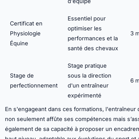
d'équipe
Essentiel pour
Certificat en
optimiser les
Physiologie
3 
performances et la
Équine
santé des chevaux
Stage pratique
Stage de
sous la direction
6 
perfectionnement
d'un entraîneur
expérimenté
En s'engageant dans ces formations, l'entraîneur 
non seulement affûte ses compétences mais s’as
également de sa capacité à proposer un encadre
haut niveau, adaptable aux évolutions du sport et