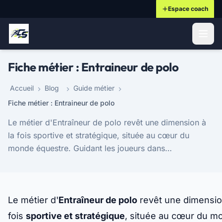
Espace coach
ontenu principal
Fiche métier : Entraineur de polo
Accueil
Blog
Guide métier
Fiche métier : Entraineur de polo
Le métier d'Entraîneur de polo revêt une dimension à
la fois sportive et stratégique, située au cœur du
monde équestre. Guidant les joueurs dans
l'apprentissage et le perfectionnement de leur jeu, ce
...
Le métier d'
Entraîneur de polo
revêt une dimension
fois
sportive et stratégique
, située au cœur du m