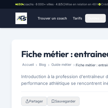
Aller au contenu principal
6504
coachs · 6 000+ villes · 4.8/5
Mise en relation en 48 h
Créd
Trouver un coach
Tarifs
Guides
Fiche métier : entraine
Accueil
Blog
Guide métier
Fiche métier : entra
Introduction à la profession d'entraîneur
performance athlétique se rencontrent inévi
Partager
Sauvegarder