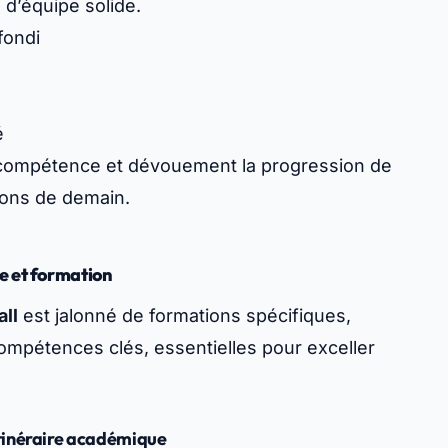
 d’équipe solide.
fondi
é
ec compétence et dévouement la progression de
ions de demain.
e et formation
all
est jalonné de formations spécifiques,
compétences clés, essentielles pour exceller
Itinéraire académique