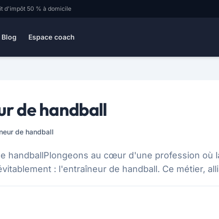
it d'impôt 50 % à domicile
Blog
Espace coach
ur de handball
ineur de handball
 de handballPlongeons au cœur d'une profession où la
tablement : l'entraîneur de handball. Ce métier, allia