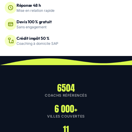
Réponse 48 h
Mise en relation rapide
Devis 100 % gratuit
Sans engagement
Crédit impôt 50 %
Coaching à domicile SAP
6504
COACHS RÉFÉRENCÉS
6 000+
VILLES COUVERTES
11