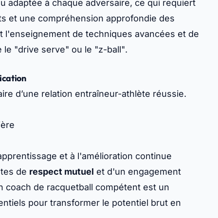
eu adaptée à chaque adversaire, ce qui requiert
ts et une compréhension approfondie des
clut l'enseignement de techniques avancées et de
e le
"drive serve"
ou le
"z-ball"
.
ication
ire d’une relation entraîneur-athlète réussie.
ière
apprentissage et à l'amélioration continue
ntes de
respect mutuel
et d'un engagement
un coach de racquetball compétent est un
entiels pour transformer le potentiel brut en