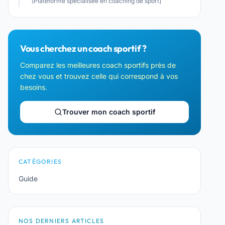
[Plateforme spécialisée en coaching de sport]
Vous cherchez un coach sportif ?
Comparez les meilleures coach sportifs près de
chez vous et trouvez celle qui correspond à vos
besoins.
Trouver mon coach sportif
CATÉGORIES
Guide
NOS DERNIERS ARTICLES