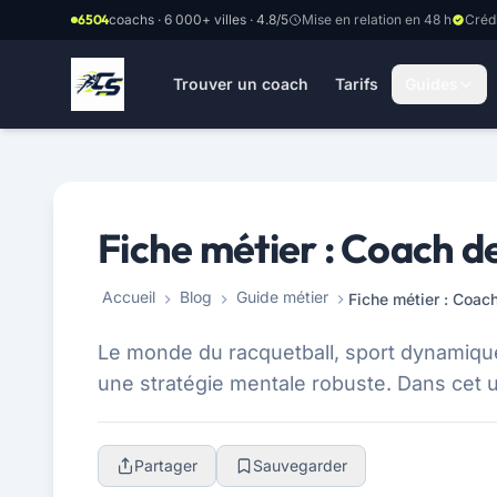
Aller au contenu principal
6504
coachs · 6 000+ villes · 4.8/5
Mise en relation en 48 h
Créd
Trouver un coach
Tarifs
Guides
Fiche métier : Coach d
Accueil
Blog
Guide métier
Fiche métier : Coac
Le monde du racquetball, sport dynamiqu
une stratégie mentale robuste. Dans cet un
Partager
Sauvegarder