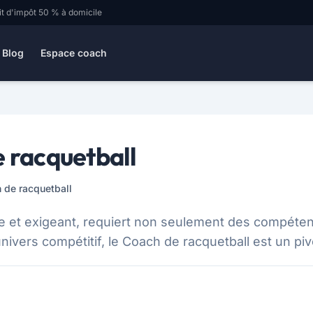
it d'impôt 50 % à domicile
Blog
Espace coach
e racquetball
h de racquetball
e et exigeant, requiert non seulement des compéte
ivers compétitif, le Coach de racquetball est un pivo