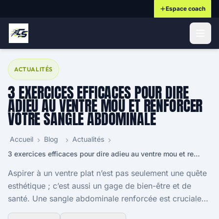
Espace coach
ontenu principal
ACTUALITÉS
3 EXERCICES EFFICACES POUR DIRE
ADIEU AU VENTRE MOU ET RENFORCER
VOTRE SANGLE ABDOMINALE
Accueil
Blog
Actualités
3 exercices efficaces pour dire adieu au ventre mou et renforcer votre sangle abdominale
Aspirer à un ventre plat n’est pas seulement une quête
esthétique ; c’est aussi un gage de bien-être et de
santé. Une sangle abdominale renforcée est cruciale
pour une posture adéquate et une vitalité...