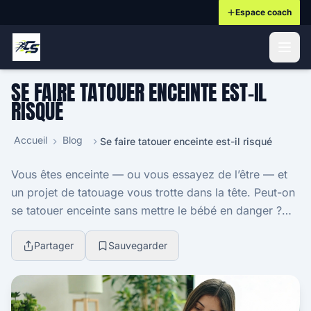
Espace coach
ontenu principal
SE FAIRE TATOUER ENCEINTE EST-IL
RISQUÉ
Accueil
Blog
Se faire tatouer enceinte est-il risqué
Vous êtes enceinte — ou vous essayez de l’être — et
un projet de tatouage vous trotte dans la tête. Peut-on
se tatouer enceinte sans mettre le bébé en danger ?
Sur internet, les avis fusent : certains...
Partager
Sauvegarder