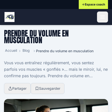
Espace coach
ontenu principal
PRENDRE DU VOLUME EN
MUSCULATION
Accueil
Blog
Prendre du volume en musculation
Vous vous entraînez régulièrement, vous sentez
parfois vos muscles « gonflés »… mais le miroir, lui, ne
confirme pas toujours. Prendre du volume en
musculation ressemble alors à une promesse floue,
pa...
Partager
Sauvegarder