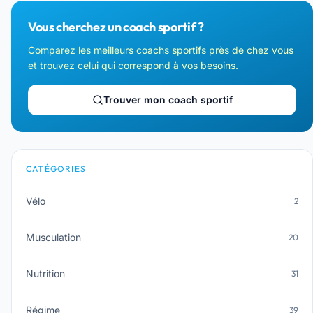
Vous cherchez un coach sportif ?
Comparez les meilleurs coachs sportifs près de chez vous
et trouvez celui qui correspond à vos besoins.
Trouver mon coach sportif
CATÉGORIES
Vélo
2
Musculation
20
Nutrition
31
Régime
39