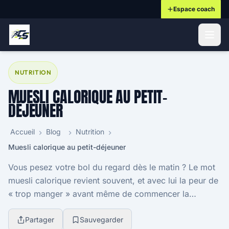
Espace coach
ontenu principal
NUTRITION
MUESLI CALORIQUE AU PETIT-
DÉJEUNER
Accueil
Blog
Nutrition
Muesli calorique au petit-déjeuner
Vous pesez votre bol du regard dès le matin ? Le mot
muesli calorique revient souvent, et avec lui la peur de
« trop manger » avant même de commencer la
journée. Il faut dire que les calories du muesl...
Partager
Sauvegarder