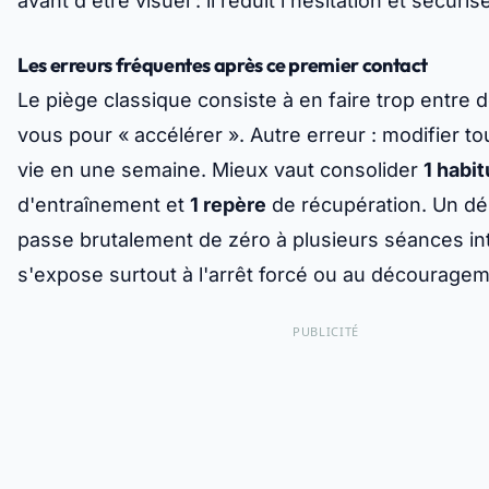
avant d'être visuel : il réduit l'hésitation et sécuris
Les erreurs fréquentes après ce premier contact
Le piège classique consiste à en faire trop entre
vous pour « accélérer ». Autre erreur : modifier 
vie en une semaine. Mieux vaut consolider
1 habi
d'entraînement et
1 repère
de récupération. Un dé
passe brutalement de zéro à plusieurs séances i
s'expose surtout à l'arrêt forcé ou au découragem
PUBLICITÉ