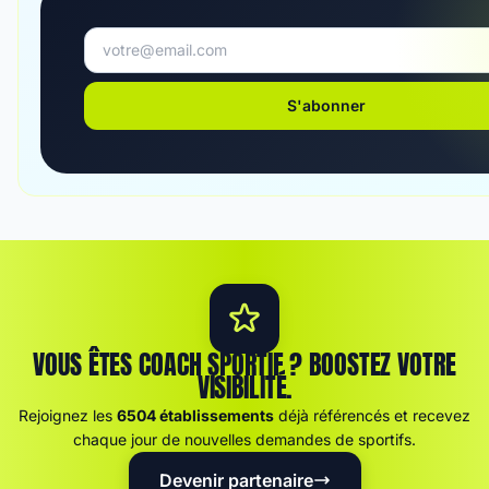
S'abonner
VOUS ÊTES COACH SPORTIF ? BOOSTEZ VOTRE
VISIBILITÉ.
Rejoignez les
6504 établissements
déjà référencés et recevez
chaque jour de nouvelles demandes de sportifs.
Devenir partenaire