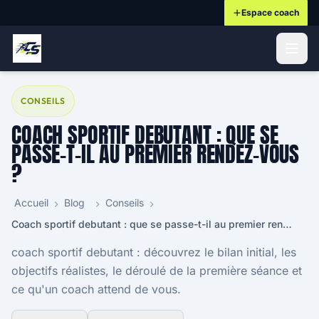
Espace coach
ontenu principal
CONSEILS
COACH SPORTIF DEBUTANT : QUE SE
PASSE-T-IL AU PREMIER RENDEZ-VOUS
?
Accueil
Blog
Conseils
Coach sportif debutant : que se passe-t-il au premier rendez-vous ?
coach sportif debutant : découvrez le bilan initial, les
objectifs réalistes, le déroulé de la première séance et
ce qu'un coach attend de vous.